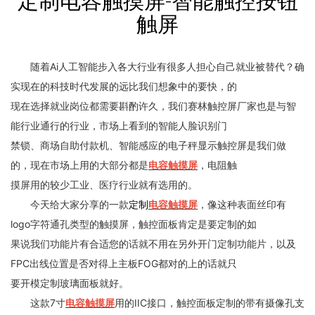
定制电容触摸屏-智能触控按钮
触屏
随着Ai人工智能步入各大行业有很多人担心自己就业被替代？确
实现在的科技时代发展的远比我们想象中的要快，的
现在选择就业岗位都需要斟酌许久，我们赛林触控屏厂家也是与智
能行业通行的行业，市场上看到的智能人脸识别门
禁锁、商场自助付款机、智能感应的电子秤显示触控屏是我们做
的，现在市场上用的大部分都是
电容触摸屏
，电阻触
摸屏用的较少工业、医疗行业就有选用的。
今天给大家分享的一款
定制
电容触摸屏
，像这种表面丝印有
logo字符通孔类型的触摸屏，触控面板肯定是要定制的如
果说我们功能片有合适您的话就不用在另外开门定制功能片，以及
FPC出线位置是否对得上主板FOG都对的上的话就只
要开模定制玻璃面板就好。
这款7寸
电容触摸屏
用的IIC接口，触控面板定制的带有摄像孔支