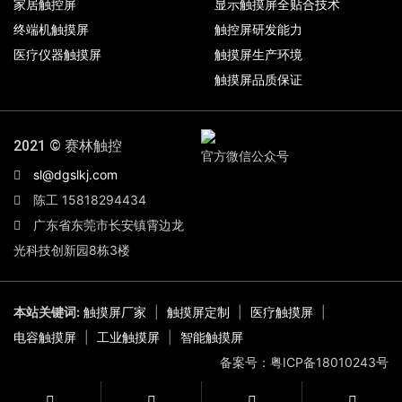
家居触控屏
显示触摸屏全贴合技术
终端机触摸屏
触控屏研发能力
医疗仪器触摸屏
触摸屏生产环境
触摸屏品质保证
2021 © 赛林触控
官方微信公众号
sl@dgslkj.com
陈工 15818294434
广东省东莞市长安镇霄边龙
光科技创新园8栋3楼
本站关键词:
触摸屏厂家
|
触摸屏定制
|
医疗触摸屏
|
电容触摸屏
|
工业触摸屏
|
智能触摸屏
备案号：粤ICP备18010243号