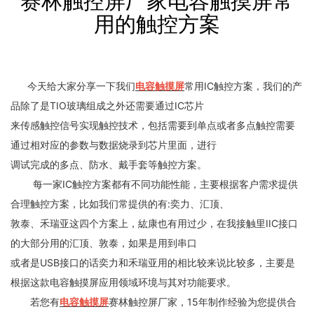
赛林触控屏厂家电容触摸屏常
用的触控方案
今天给大家分享一下我们
电容触摸屏
常用IC触控方案，我们的产
品除了是TIO玻璃组成之外还需要通过IC芯片
来传感触控信号实现触控技术，包括需要到单点或者多点触控需要
通过相对应的参数与数据烧录到芯片里面，进行
调试完成的多点、防水、戴手套等触控方案。
每一家IC触控方案都有不同功能性能，主要根据客户需求提供
合理触控方案，比如我们常提供的有:奕力、汇顶、
敦泰、禾瑞亚这四个方案上，紘康也有用过少，在我接触里IIC接口
的大部分用的汇顶、敦泰，如果是用到串口
或者是USB接口的话奕力和禾瑞亚用的相比较来说比较多，主要是
根据这款电容触摸屏应用领域环境与其对功能要求。
若您有
电容触摸屏
赛林触控屏厂家，15年制作经验为您提供合