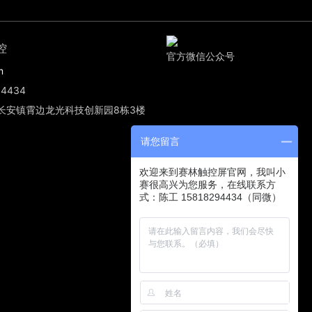
控
官方微信公众号
m
4434
长安镇霄边龙光科技创新园8栋3楼
请您留言
欢迎来到赛林触控屏官网，我叫小
赛很高兴为您服务，在线联系方
式：陈工 15818294434（同微）