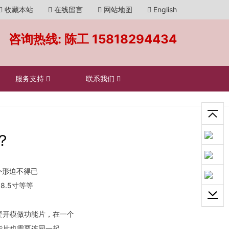
收藏本站
在线留言
网站地图
English
咨询热线: 陈工
15818294434
服务支持
联系我们
？
外形迫不得已
8.5寸等等
要开模做功能片，在一个
能片也需要连同一起