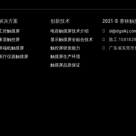
解决方案
创新技术
2021 © 赛林触
工控触摸屏
电容触摸屏技术介绍
sl@dgslkj.co
家居触控屏
显示触摸屏全贴合技术
陈工 1581829
终端机触摸屏
触控屏研发能力
广东省东莞市
医疗仪器触摸屏
触摸屏生产环境
触摸屏品质保证