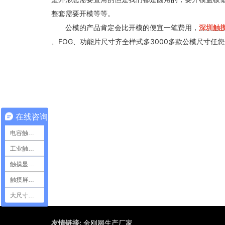
整套需要开模等等。
公模的产品肯定会比开模的便宜一笔费用，
深圳触
、FOG、功能片尺寸齐全样式多3000多款公模尺寸任
在线咨询
电容触摸屏
工业触摸屏
触摸显示模组
触摸屏定制
大尺寸触摸屏
友情链接:
金刚网生产厂家