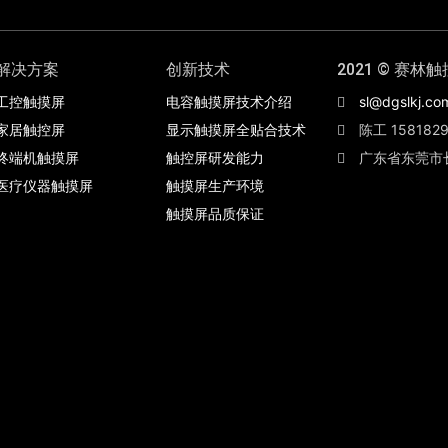
解决方案
创新技术
2021 © 赛林触
工控触摸屏
电容触摸屏技术介绍
sl@dgslkj.co
家居触控屏
显示触摸屏全贴合技术
陈工 1581829
终端机触摸屏
触控屏研发能力
广东省东莞市
医疗仪器触摸屏
触摸屏生产环境
触摸屏品质保证