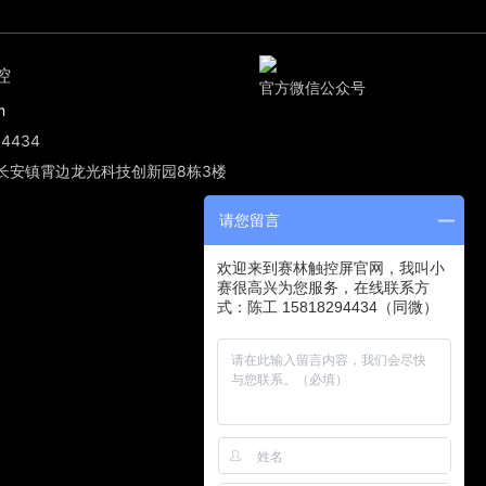
控
官方微信公众号
m
4434
长安镇霄边龙光科技创新园8栋3楼
请您留言
欢迎来到赛林触控屏官网，我叫小
赛很高兴为您服务，在线联系方
式：陈工 15818294434（同微）