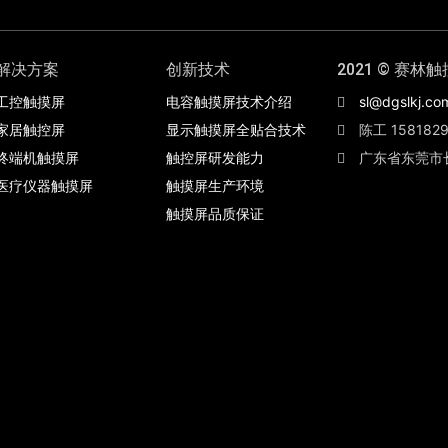
解决方案
创新技术
2021 © 赛林触
工控触摸屏
电容触摸屏技术介绍
sl@dgslkj.co
家居触控屏
显示触摸屏全贴合技术
陈工 1581829
终端机触摸屏
触控屏研发能力
广东省东莞市
医疗仪器触摸屏
触摸屏生产环境
触摸屏品质保证