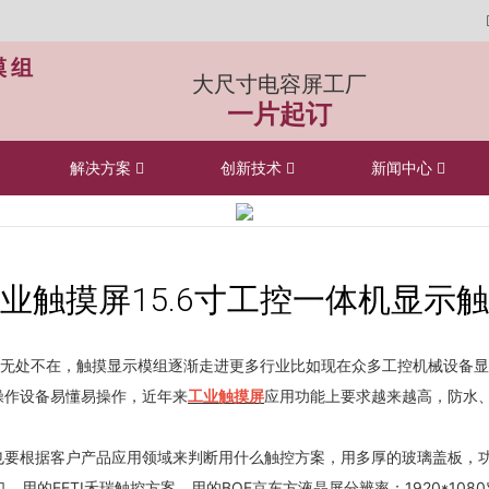
模组
大尺寸电容屏工厂
一片起订
解决方案
创新技术
新闻中心
业触摸屏15.6寸工控一体机显示
处不在，触摸显示模组逐渐走进更多行业比如现在众多工控机械设备显
操作设备易懂易操作，近年来
工业触摸屏
应用功能上要求越来越高，防水
也要根据客户产品应用领域来判断用什么触控方案，用多厚的玻璃盖板，功
的EETI禾瑞触控方案，用的BOE京东方液晶屏分辨率：1920*1080对