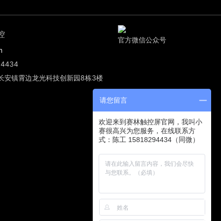
控
官方微信公众号
m
4434
长安镇霄边龙光科技创新园8栋3楼
请您留言
欢迎来到赛林触控屏官网，我叫小
赛很高兴为您服务，在线联系方
式：陈工 15818294434（同微）