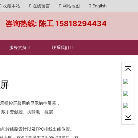
收藏本站
在线留言
网站地图
English
咨询热线: 陈工
15818294434
服务支持
联系我们
触屏
示操控屏幕用的显示触控屏幕，
、戴手套触控、抗静电、抗震
能片线路设计以及FPC排线出线位置。
比度：800:1亮度220用的eDP接口，有