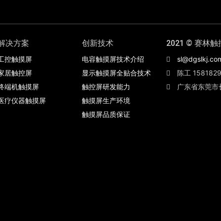
解决方案
创新技术
2021 © 赛林触
工控触摸屏
电容触摸屏技术介绍
sl@dgslkj.co
家居触控屏
显示触摸屏全贴合技术
陈工 1581829
终端机触摸屏
触控屏研发能力
广东省东莞市
医疗仪器触摸屏
触摸屏生产环境
触摸屏品质保证