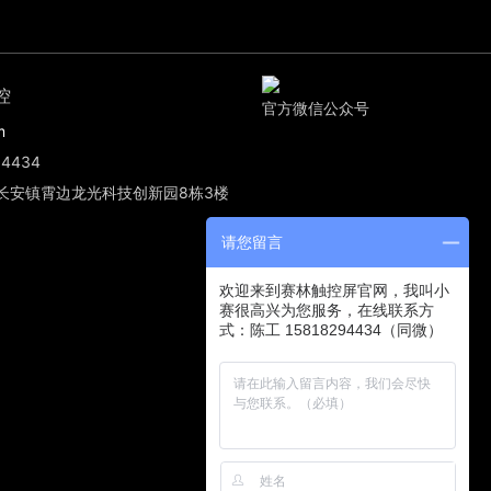
控
官方微信公众号
m
4434
长安镇霄边龙光科技创新园8栋3楼
请您留言
欢迎来到赛林触控屏官网，我叫小
赛很高兴为您服务，在线联系方
式：陈工 15818294434（同微）