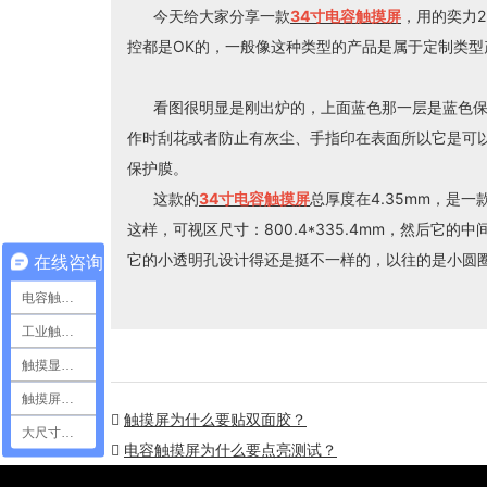
今天给大家分享一款
34寸电容触摸屏
，用的奕力2
控都是OK的，一般像这种类型的产品是属于定制类
看图很明显是刚出炉的，上面蓝色那一层是蓝色保
作时刮花或者防止有灰尘、手指印在表面所以它是可
保护膜。
这款的
34寸电容触摸屏
总厚度在4.35mm，是一款
这样，可视区尺寸：800.4*335.4mm，然后它
它的小透明孔设计得还是挺不一样的，以往的是小圆
在线咨询
电容触摸屏
工业触摸屏
触摸显示模组
触摸屏定制
触摸屏为什么要贴双面胶？
大尺寸触摸屏
电容触摸屏为什么要点亮测试？