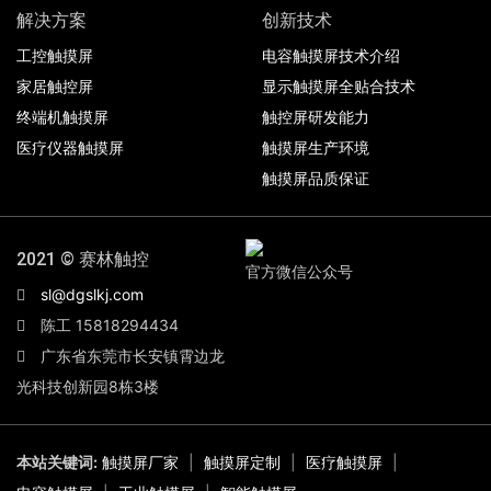
解决方案
创新技术
工控触摸屏
电容触摸屏技术介绍
家居触控屏
显示触摸屏全贴合技术
终端机触摸屏
触控屏研发能力
医疗仪器触摸屏
触摸屏生产环境
触摸屏品质保证
2021 © 赛林触控
官方微信公众号
sl@dgslkj.com
陈工 15818294434
广东省东莞市长安镇霄边龙
光科技创新园8栋3楼
本站关键词:
触摸屏厂家
|
触摸屏定制
|
医疗触摸屏
|