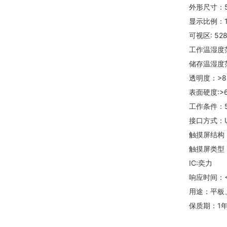
外形尺寸：5
显示比例：1
可视区: 52
工作温湿度范围
储存温湿度范围
透明度：>8
表面硬度:>
工作条件：5
接口方式：U
触摸屏结构
触摸屏类型
IC:奕力
响应时间：<
用途：平板
保质期：1