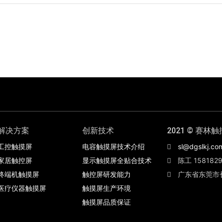
解决方案
创新技术
2021 © 赛林触
工控触摸屏
电容触摸屏技术介绍
sl@dgslkj.co
家居触控屏
显示触摸屏全贴合技术
陈工 1581829
终端机触摸屏
触控屏研发能力
广东省东莞市
医疗仪器触摸屏
触摸屏生产环境
触摸屏品质保证