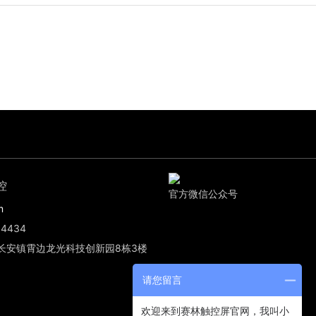
控
官方微信公众号
m
4434
长安镇霄边龙光科技创新园8栋3楼
请您留言
欢迎来到赛林触控屏官网，我叫小