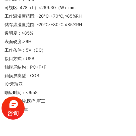
可视区: 478（L）×269.30（W）mm
工作温湿度范围: -20℃-+70℃,≤85%RH
储存温湿度范围: -20℃-+80℃,≤85%RH
透明度：>85%
表面硬度:>6H
工作条件：5V（DC）
接口方式：USB
触摸屏结构：PC+F+F
触摸屏类型：COB
IC:禾瑞亚
响应时间：<6mS
用途：工控,医疗,军工
保质期：1年