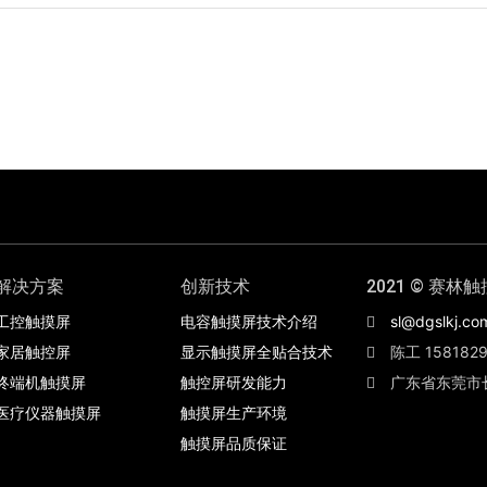
解决方案
创新技术
2021 © 赛林触
工控触摸屏
电容触摸屏技术介绍
sl@dgslkj.co
家居触控屏
显示触摸屏全贴合技术
陈工 1581829
终端机触摸屏
触控屏研发能力
广东省东莞市
医疗仪器触摸屏
触摸屏生产环境
触摸屏品质保证