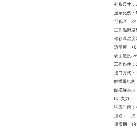
外形尺寸：3
显示比例：1
可视区：34
工作温湿度范围
储存温湿度范围
透明度：>8
表面硬度:>
工作条件：5
接口方式：U
触摸屏结构
触摸屏类型
IC: 奕力
响应时间：<
用途：工控,
保质期：1