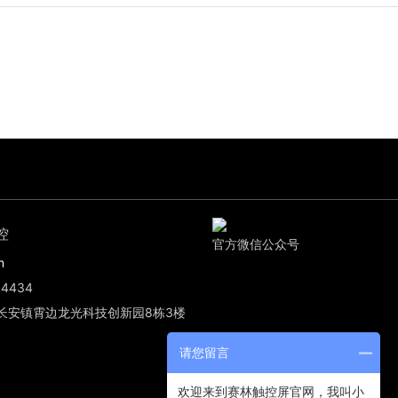
控
官方微信公众号
m
4434
长安镇霄边龙光科技创新园8栋3楼
请您留言
欢迎来到赛林触控屏官网，我叫小