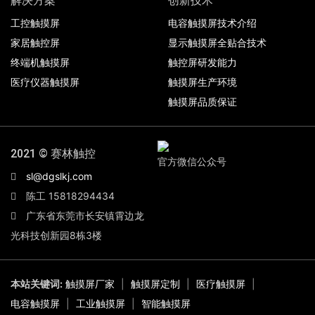
解决方案
创新技术
工控触摸屏
电容触摸屏技术介绍
家居触控屏
显示触摸屏全贴合技术
终端机触摸屏
触控屏研发能力
医疗仪器触摸屏
触摸屏生产环境
触摸屏品质保证
2021 © 赛林触控
官方微信公众号
sl@dgslkj.com
陈工 15818294434
广东省东莞市长安镇霄边龙
光科技创新园8栋3楼
本站关键词:
触摸屏厂家
|
触摸屏定制
|
医疗触摸屏
|
电容触摸屏
|
工业触摸屏
|
智能触摸屏