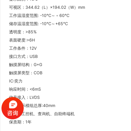
可视区：344.62（L）×194.02（W）mm
工作温湿度范围: -10℃～﹢60℃
储存温湿度范围: -10℃～+65℃
透明度：>85%
表面硬度:>6H
工作条件：12V
接口方式：USB
触摸屏结构：G+G
触摸屏类型：COB
IC:奕力
响应时间：<6mS
信号接入：LVDS
触摸显示模组总厚:40mm
用途：工控机、查询机、自助终端机
保质期：1年